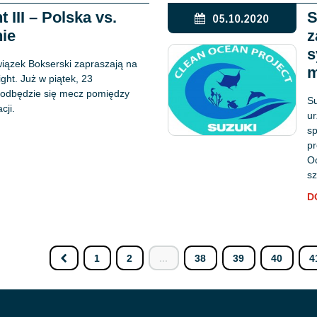
 III – Polska vs.
S
05.10.2020
nie
z
s
wiązek Bokserski zapraszają na
m
ght. Już w piątek, 23
e odbędzie się mecz pomiędzy
Su
cji.
ur
sp
pr
Oc
sz
D
1
2
...
38
39
40
4