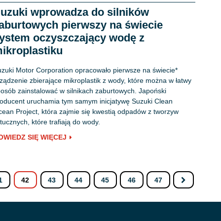
uzuki wprowadza do silników
aburtowych pierwszy na świecie
ystem oczyszczający wodę z
ikroplastiku
zuki Motor Corporation opracowało pierwsze na świecie*
ządzenie zbierające mikroplastik z wody, które można w łatwy
osób zainstalować w silnikach zaburtowych. Japoński
oducent uruchamia tym samym inicjatywę Suzuki Clean
ean Project, która zajmie się kwestią odpadów z tworzyw
tucznych, które trafiają do wody.
OWIEDZ SIĘ WIĘCEJ
1
42
43
44
45
46
47