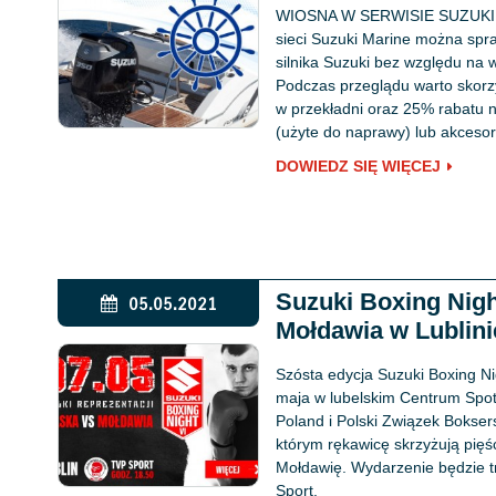
WIOSNA W SERWISIE SUZUKI. 
sieci Suzuki Marine można spr
silnika Suzuki bez względu na 
Podczas przeglądu warto skorz
w przekładni oraz 25% rabatu 
(użyte do naprawy) lub akcesor
DOWIEDZ SIĘ WIĘCEJ
Suzuki Boxing Nigh
05.05.2021
Mołdawia w Lublini
Szósta edycja Suzuki Boxing Nig
maja w lubelskim Centrum Spot
Poland i Polski Związek Bokser
którym rękawicę skrzyżują pięś
Mołdawię. Wydarzenie będzie 
Sport.