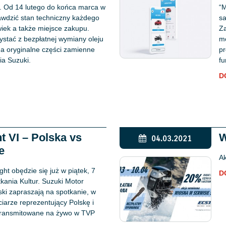
Od 14 lutego do końca marca w
“M
awdzić stan techniczny każdego
sa
wiek a także miejsce zakupu.
Za
ystać z bezpłatnej wymiany oleju
mo
na oryginalne części zamienne
pr
ia Suzuki.
fu
D
t VI – Polska vs
W
04.03.2021
e
Ak
ht obędzie się już w piątek, 7
D
kania Kultur. Suzuki Motor
ski zapraszają na spotkanie, w
ciarze reprezentujący Polskę i
transmitowane na żywo w TVP