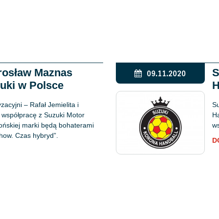
Jarosław Maznas
S
09.11.2020
uki w Polsce
H
acyjni – Rafał Jemielita i
Su
 współpracę z Suzuki Motor
Ha
ońskiej marki będą bohaterami
ws
how. Czas hybryd”.
D