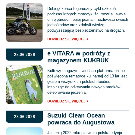
Dobiegł końca tegoroczny cykl szkoleń,
podczas których motocykliści rozwijali swoje
umiejętności, lepiej poznali możliwości swoich
jednośladów oraz zdobyli wiedzę
podwyższającą bezpieczeństwo na drogach.
DOWIEDZ SIĘ WIĘCEJ
e VITARA w podróży z
25.06.2026
magazynem KUKBUK
Kultowy magazyn i wiodąca platforma online
poświęcona tematyce kulinarnej od 13 lat jest
głosem wszystkich polskich foodies,
inspirując do odkrywania nowych smaków i
celebrowania jedzenia.
DOWIEDZ SIĘ WIĘCEJ
Suzuki Clean Ocean
23.06.2026
powraca do Augustowa
Jesienią 2022 roku pierwsza polska edycja