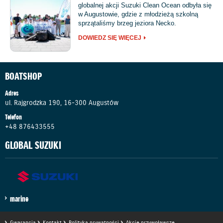
globalnej akcji Suzuki Clean Ocean odbyła się
w Augustowie, gdzie z młodzieżą szkolną
sprzątaliśmy brzeg jeziora Necko.
DOWIEDZ SIĘ WIĘCEJ
BOATSHOP
Adres
ul. Rajgrodzka 190, 16-300 Augustów
Telefon
+48 876433555
GLOBAL SUZUKI
marine
Gwarancja
Kontakt
Polityka prywatności
Akcje przywoławcze