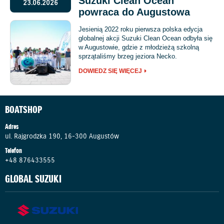
Suzuki Clean Ocean
23.06.2026
powraca do Augustowa
Jesienią 2022 roku pierwsza polska edycja
globalnej akcji Suzuki Clean Ocean odbyła się
w Augustowie, gdzie z młodzieżą szkolną
sprzątaliśmy brzeg jeziora Necko.
DOWIEDZ SIĘ WIĘCEJ
BOATSHOP
Adres
ul. Rajgrodzka 190, 16-300 Augustów
Telefon
+48 876433555
GLOBAL SUZUKI