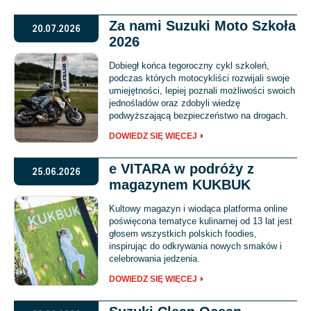
Za nami Suzuki Moto Szkoła
20.07.2026
2026
Dobiegł końca tegoroczny cykl szkoleń,
podczas których motocykliści rozwijali swoje
umiejętności, lepiej poznali możliwości swoich
jednośladów oraz zdobyli wiedzę
podwyższającą bezpieczeństwo na drogach.
DOWIEDZ SIĘ WIĘCEJ
e VITARA w podróży z
25.06.2026
magazynem KUKBUK
Kultowy magazyn i wiodąca platforma online
poświęcona tematyce kulinarnej od 13 lat jest
głosem wszystkich polskich foodies,
inspirując do odkrywania nowych smaków i
celebrowania jedzenia.
DOWIEDZ SIĘ WIĘCEJ