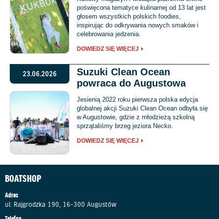
poświęcona tematyce kulinarnej od 13 lat jest
głosem wszystkich polskich foodies,
inspirując do odkrywania nowych smaków i
celebrowania jedzenia.
DOWIEDZ SIĘ WIĘCEJ
Suzuki Clean Ocean
23.06.2026
powraca do Augustowa
Jesienią 2022 roku pierwsza polska edycja
globalnej akcji Suzuki Clean Ocean odbyła się
w Augustowie, gdzie z młodzieżą szkolną
sprzątaliśmy brzeg jeziora Necko.
DOWIEDZ SIĘ WIĘCEJ
BOATSHOP
Adres
ul. Rajgrodzka 190, 16-300 Augustów
Telefon