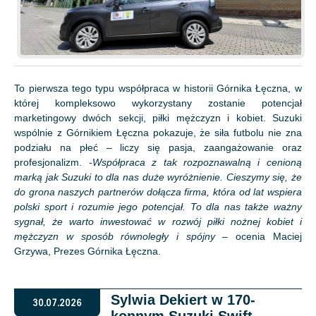
To pierwsza tego typu współpraca w historii Górnika Łęczna, w
której kompleksowo wykorzystany zostanie potencjał
marketingowy dwóch sekcji, piłki mężczyzn i kobiet. Suzuki
wspólnie z Górnikiem Łęczna pokazuje, że siła futbolu nie zna
podziału na płeć – liczy się pasja, zaangażowanie oraz
profesjonalizm.
-Współpraca z tak rozpoznawalną i cenioną
marką jak Suzuki to dla nas duże wyróżnienie. Cieszymy się, że
do grona naszych partnerów dołącza firma, która od lat wspiera
polski sport i rozumie jego potencjał. To dla nas także ważny
sygnał, że warto inwestować w rozwój piłki nożnej kobiet i
mężczyzn w sposób równoległy i spójny
– ocenia Maciej
Grzywa, Prezes Górnika Łęczna.
Sylwia Dekiert w 170-
30.07.2026
konnym Suzuki Swift