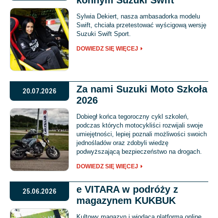
Sylwia Dekiert, nasza ambasadorka modelu
Swift, chciała przetestować wyścigową wersję
Suzuki Swift Sport.
DOWIEDZ SIĘ WIĘCEJ
Za nami Suzuki Moto Szkoła
20.07.2026
2026
Dobiegł końca tegoroczny cykl szkoleń,
podczas których motocykliści rozwijali swoje
umiejętności, lepiej poznali możliwości swoich
jednośladów oraz zdobyli wiedzę
podwyższającą bezpieczeństwo na drogach.
DOWIEDZ SIĘ WIĘCEJ
e VITARA w podróży z
25.06.2026
magazynem KUKBUK
Kultowy magazyn i wiodąca platforma online