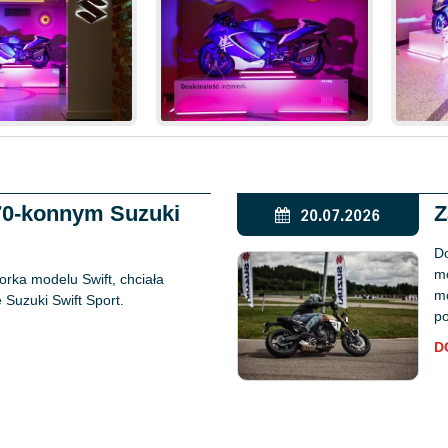
170-konnym Suzuki
Z
20.07.2026
Do
mo
rka modelu Swift, chciała
mo
Suzuki Swift Sport.
po
D