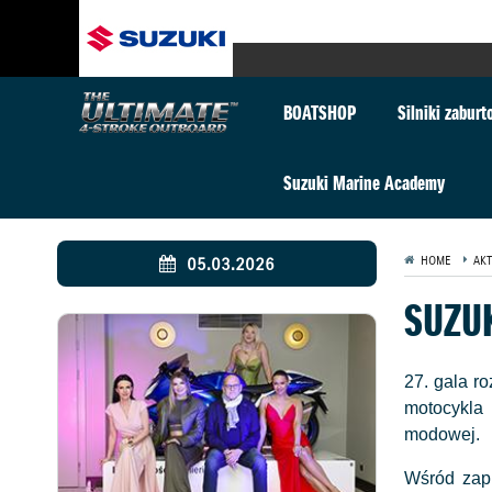
BOATSHOP
Silniki zabur
Suzuki Marine Academy
05.03.2026
HOME
AKT
SUZU
27. gala r
motocykla
modowej.
Wśród zapr