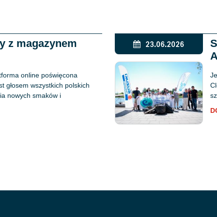
ży z magazynem
S
23.06.2026
A
tforma online poświęcona
Je
est głosem wszystkich polskich
Cl
ania nowych smaków i
sz
D