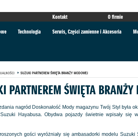
Kontakt
O firmie
towe
Technologia
Serwis, Części zamienne i Akcesoria
Mo
UALNOŚCI
SUZUKI PARTNEREM ŚWIĘTA BRANŻY MODOWEJ
KI PARTNEREM ŚWIĘTA BRANŻY
ozdania nagród Doskonałość Mody magazynu Twój Styl była o
 Suzuki Hayabusa. Obydwa pojazdy świetnie wpisały się w
oszonych gości wyróżniały się ambasadorki modelu Suzuki Sw